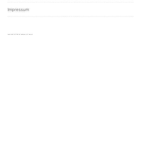
Impressum
INFORMELLES
Die WASt bzw. Abteilung PA
Vermisstenschicksale
Kriegsgräberfürsorge
Entnazifizierung
Zentralstelle für NS-Verbrechen
HILFE