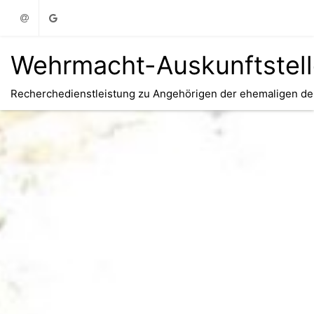
Email
Google
Wehrmacht-Auskunftstel
Recherchedienstleistung zu Angehörigen der ehemaligen d