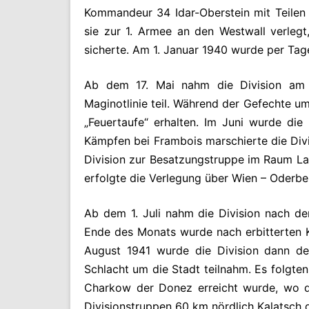
Kommandeur 34 Idar-Oberstein mit Teilen d
sie zur 1. Armee an den Westwall verleg
sicherte. Am 1. Januar 1940 wurde per Tag
Ab dem 17. Mai nahm die Division am 
Maginotlinie teil. Während der Gefechte um
„Feuertaufe“ erhalten. Im Juni wurde di
Kämpfen bei Frambois marschierte die Divi
Division zur Besatzungstruppe im Raum Lan
erfolgte die Verlegung über Wien – Oderbe
Ab dem 1. Juli nahm die Division nach d
Ende des Monats wurde nach erbitterten Kä
August 1941 wurde die Division dann d
Schlacht um die Stadt teilnahm. Es folgt
Charkow der Donez erreicht wurde, wo di
Divisionstruppen 60 km nördlich Kalatsch 