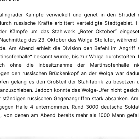
alingrader Kämpfe verwickelt und geriet in den Strudel 
ch russische Kräfte erbittert verteidigte Stadtgebiet. H
der Kämpfe um das Stahlwerk „Roter Oktober“ eingeset
 Nachmittag des 23. Oktober das Wolga-Steilufer, während
e. Am Abend erhielt die Division den Befehl im Angriff 
rtinsofenhalle“ bekannt wurde, bis zur Wolga durchstoßen. 
h ohne die Inbesitznahme der Martinsofenhalle ni
gegen den russischen Brückenkopf an der Wolga war dadu
fen gelang es den Großteil der Stahlfabrik zu besetzen 
ranzuschieben. Jedoch konnte das Wolga-Ufer nicht gesich
 ständigen russischen Gegenangriffen stark absanken. Am 
 gegen Halle 4 unternommen. Rund 3000 deutsche Solda
n, von denen am Abend bereits mehr als 1000 Mann gefal