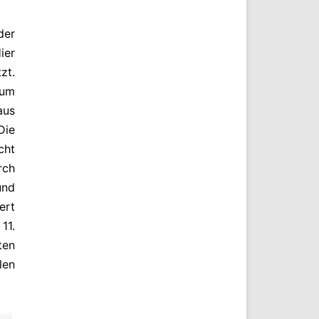
der
ier
zt.
 um
aus
Die
cht
rch
und
ert
11.
ten
len