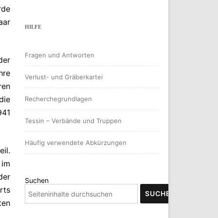
rde
aar
HILFE
Fragen und Antworten
der
hre
Verlust- und Gräberkartei
ren
die
Recherchegrundlagen
941
Tessin – Verbände und Truppen
Häufig verwendete Abkürzungen
il.
 im
der
Suchen
rts
SUCHEN
ten