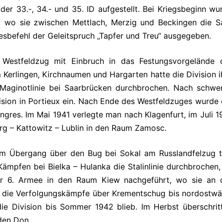
er 33.-, 34.- und 35. ID aufgestellt. Bei Kriegsbeginn wu
t, wo sie zwischen Mettlach, Merzig und Beckingen die S
esbefehl der Geleitspruch „Tapfer und Treu“ ausgegeben.
Westfeldzug mit Einbruch in das Festungsvorgelände 
 Kerlingen, Kirchnaumen und Hargarten hatte die Division i
e Maginotlinie bei Saarbrücken durchbrochen. Nach schwe
sion in Portieux ein. Nach Ende des Westfeldzuges wurde 
gres. Im Mai 1941 verlegte man nach Klagenfurt, im Juli 1
rg – Kattowitz – Lublin in den Raum Zamosc.
em Übergang über den Bug bei Sokal am Russlandfelzug te
mpfen bei Bielka – Hulanka die Stalinlinie durchbrochen,
er 6. Armee in den Raum Kiew nachgeführt, wo sie an 
en die Verfolgungskämpfe über Krementschug bis nordostwä
e Division bis Sommer 1942 blieb. Im Herbst überschrit
den Don.