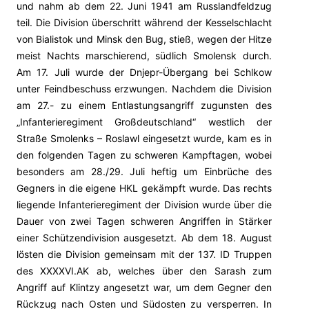
und nahm ab dem 22. Juni 1941 am Russlandfeldzug
teil. Die Division überschritt während der Kesselschlacht
von Bialistok und Minsk den Bug, stieß, wegen der Hitze
meist Nachts marschierend, südlich Smolensk durch.
Am 17. Juli wurde der Dnjepr-Übergang bei Schlkow
unter Feindbeschuss erzwungen. Nachdem die Division
am
27.- zu einem Entlastungsangriff zugunsten des
„Infanterieregiment Großdeutschland“ westlich der
Straße Smolenks – Roslawl eingesetzt wurde, kam es in
den folgenden Tagen zu schweren Kampftagen, wobei
besonders am 28./29. Juli heftig um Einbrüche des
Gegners in die eigene HKL gekämpft wurde. Das rechts
liegende Infanterieregiment der
Division wurde über die
Dauer von zwei Tagen schweren Angriffen in Stärker
einer Schützendivision
ausgesetzt.
Ab dem 18. August
lösten die Division gemeinsam mit der 137. ID Truppen
des XXXXVI.AK ab, welches über den Sarash zum
Angriff auf Klintzy angesetzt war, um dem Gegner den
Rückzug nach Osten und Südosten zu versperren. In