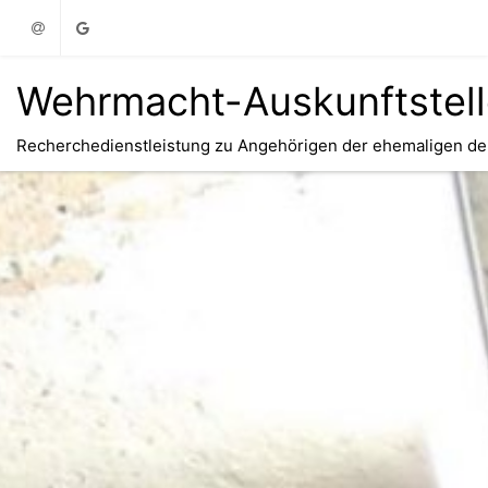
Email
Google
Wehrmacht-Auskunftstel
Recherchedienstleistung zu Angehörigen der ehemaligen d