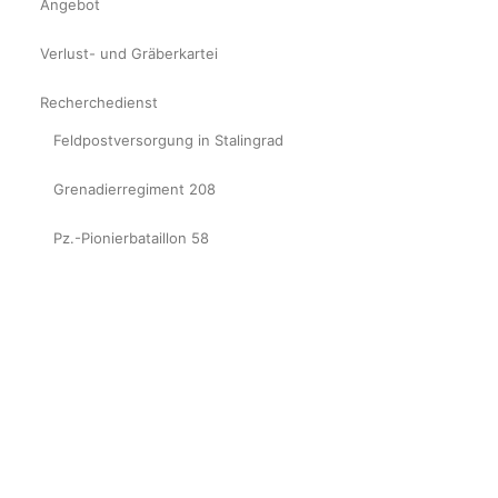
Angebot
Verlust- und Gräberkartei
Recherchedienst
Feldpostversorgung in Stalingrad
Grenadierregiment 208
Pz.-Pionierbataillon 58
Sturmgeschützabteilung 912
Die 72. Infanteriedivision im Weichsel-Brückenkopf
Datenschutzerklärung
Impressum