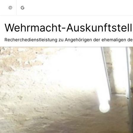
Email
Google
Wehrmacht-Auskunftstel
Recherchedienstleistung zu Angehörigen der ehemaligen d